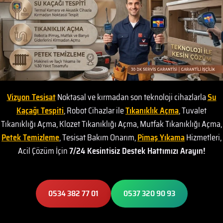
Vizyon Tesisat
Noktasal ve kırmadan son teknoloji cihazlarla
Su
Kaçağı Tespiti
, Robot Cihazlar ile
Tıkanıklık Açma
, Tuvalet
Tıkanıklığı Açma, Klozet Tıkanıklığı Açma, Mutfak Tıkanıklığı Açma,
Petek Temizleme
, Tesisat Bakım Onarım,
Pimaş Yıkama
Hizmetleri,
Acil Çözüm İçin
7/24 Kesintisiz Destek Hattımızı Arayın!
0534 382 77 01
0537 320 90 93