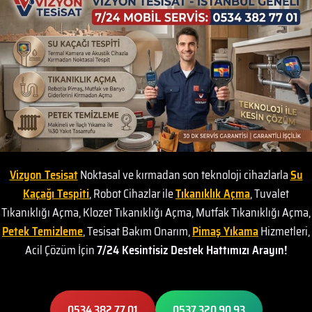
Vizyon Tesisat
Noktasal ve kırmadan son teknoloji cihazlarla
Su
Kaçağı Tespiti
, Robot Cihazlar ile
Tıkanıklık Açma
, Tuvalet
Tıkanıklığı Açma, Klozet Tıkanıklığı Açma, Mutfak Tıkanıklığı Açma,
Petek Temizleme
, Tesisat Bakım Onarım,
Pimaş Yıkama
Hizmetleri,
Acil Çözüm İçin
7/24 Kesintisiz Destek Hattımızı Arayın!
0534 382 77 01
0537 320 90 93