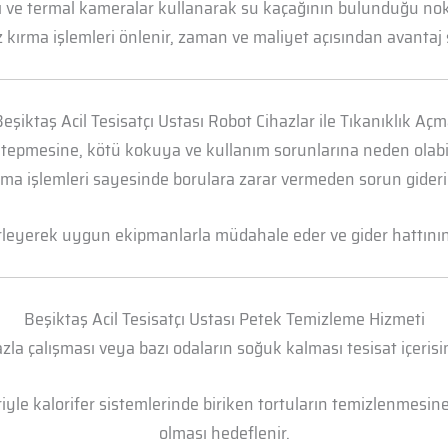
arı ve termal kameralar kullanarak su kaçağının bulunduğu n
 kırma işlemleri önlenir, zaman ve maliyet açısından avantaj 
eşiktaş Acil Tesisatçı Ustası Robot Cihazlar ile Tıkanıklık Aç
 tepmesine, kötü kokuya ve kullanım sorunlarına neden olabili
ma işlemleri sayesinde borulara zarar vermeden sorun gideril
irleyerek uygun ekipmanlarla müdahale eder ve gider hattının t
Beşiktaş Acil Tesisatçı Ustası Petek Temizleme Hizmeti
la çalışması veya bazı odaların soğuk kalması tesisat içerisi
yle kalorifer sistemlerinde biriken tortuların temizlenmesine 
olması hedeflenir.