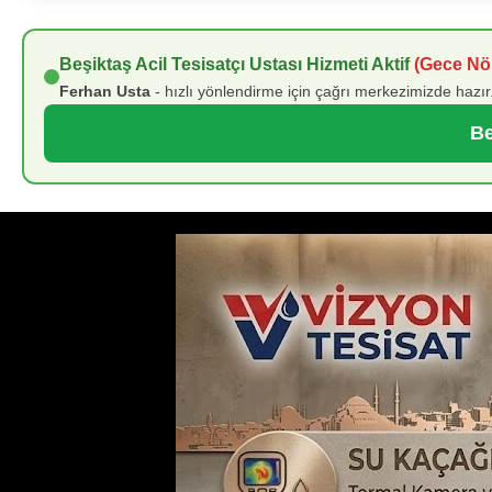
Beşiktaş Acil Tesisatçı Ustası Hizmeti Aktif
(Gece Nöb
Ferhan Usta
- hızlı yönlendirme için çağrı merkezimizde hazır.
Be