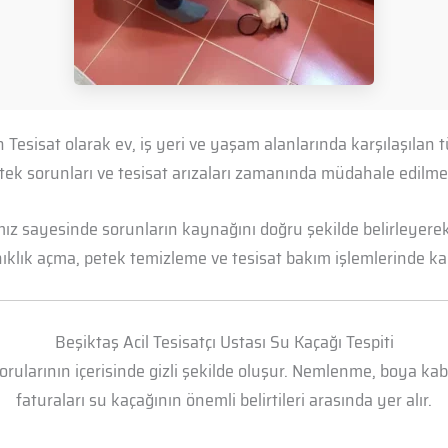
n Tesisat olarak ev, iş yeri ve yaşam alanlarında karşılaşıla
petek sorunları ve tesisat arızaları zamanında müdahale edil
mız sayesinde sorunların kaynağını doğru şekilde belirleyerek 
anıklık açma, petek temizleme ve tesisat bakım işlemlerinde kal
Beşiktaş Acil Tesisatçı Ustası Su Kaçağı Tespiti
borularının içerisinde gizli şekilde oluşur. Nemlenme, boya k
faturaları su kaçağının önemli belirtileri arasında yer alır.