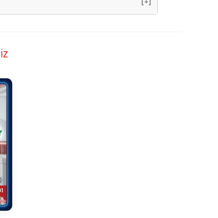
[+]
iz