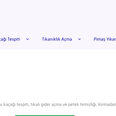
ağı Tespiti
Tıkanıklık Açma
Pimaş Yık
u kaçağı tespiti, tıkalı gider açma ve petek temizliği. Kırmad