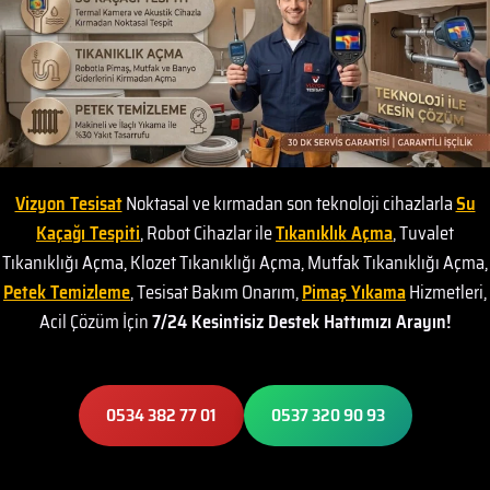
Vizyon Tesisat
Noktasal ve kırmadan son teknoloji cihazlarla
Su
Kaçağı Tespiti
, Robot Cihazlar ile
Tıkanıklık Açma
, Tuvalet
Tıkanıklığı Açma, Klozet Tıkanıklığı Açma, Mutfak Tıkanıklığı Açma,
Petek Temizleme
, Tesisat Bakım Onarım,
Pimaş Yıkama
Hizmetleri,
Acil Çözüm İçin
7/24 Kesintisiz Destek Hattımızı Arayın!
0534 382 77 01
0537 320 90 93