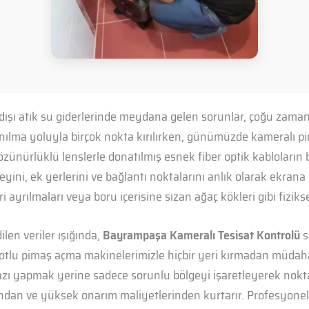
 dışı atık su giderlerinde meydana gelen sorunlar, çoğu zama
ılma yoluyla birçok nokta kırılırken, günümüzde kameralı p
zünürlüklü lenslerle donatılmış esnek fiber optik kabloların bo
ini, ek yerlerini ve bağlantı noktalarını anlık olarak ekrana 
eri ayrılmaları veya boru içerisine sızan ağaç kökleri gibi fiziks
en veriler ışığında,
Bayrampaşa Kameralı Tesisat Kontrolü
s
obotlu pimaş açma makinelerimizle hiçbir yeri kırmadan müda
azı yapmak yerine sadece sorunlu bölgeyi işaretleyerek nokta
ozundan ve yüksek onarım maliyetlerinden kurtarır. Profesyonel