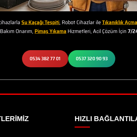
cihazlarla
Su Kaçağı Tespiti
, Robot Cihazlar ile
Tıkanıklık Açm
t Bakım Onarım,
Pimaş Yıkama
Hizmetleri, Acil Çözüm İçin
7/24
0534 382 77 01
0537 320 90 93
LERIMIZ
HIZLI BAĞLANTIL