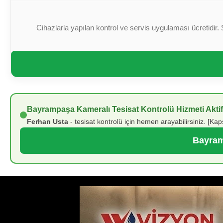
Cihazlarla yapılan kontrol ve servis uygulaması ücretidir. 
Bayrampaşa Kameralı Tesisat Kontrolü Hizmeti Aktif
Ferhan Usta
- tesisat kontrolü için hemen arayabilirsiniz. [Kap
Bayram