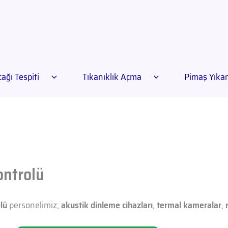
ağı Tespiti
Tıkanıklık Açma
Pimaş Yık
ontrolü
lü
personelimiz;
akustik dinleme cihazları
,
termal kameralar
,