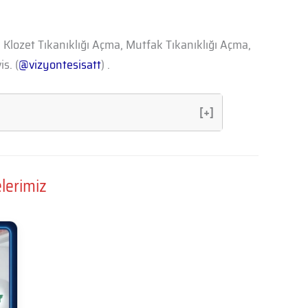
, Klozet Tıkanıklığı Açma, Mutfak Tıkanıklığı Açma,
s. (
@vizyontesisatt
) .
[+]
lerimiz