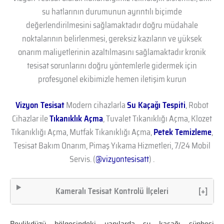
su hatlarının durumunun ayrıntılı biçimde
değerlendirilmesini sağlamaktadır doğru müdahale
noktalarının belirlenmesi, gereksiz kazıların ve yüksek
onarım maliyetlerinin azaltılmasını sağlamaktadır kronik
tesisat sorunlarını doğru yöntemlerle gidermek için
profesyonel ekibimizle hemen iletişim kurun
Vizyon Tesisat
Modern cihazlarla
Su Kaçağı Tespiti
, Robot
Cihazlar ile
Tıkanıklık Açma
, Tuvalet Tıkanıklığı Açma, Klozet
Tıkanıklığı Açma, Mutfak Tıkanıklığı Açma,
Petek Temizleme
,
Tesisat Bakım Onarım, Pimaş Yıkama Hizmetleri, 7/24 Mobil
Servis. (
@vizyontesisatt
) .
Kameralı Tesisat Kontrolü İlçeleri
[+]
Beylikdüzü bölgesindeki yapılarda su kaçağı şüphesi