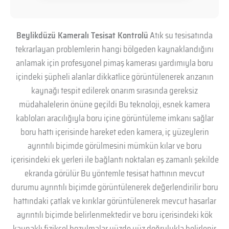
Beylikdüzü Kameralı Tesisat Kontrolü
Atık su tesisatında
tekrarlayan problemlerin hangi bölgeden kaynaklandığını
anlamak için profesyonel pimaş kamerası yardımıyla boru
içindeki şüpheli alanlar dikkatlice görüntülenerek arızanın
kaynağı tespit edilerek onarım sırasında gereksiz
müdahalelerin önüne geçildi Bu teknoloji, esnek kamera
kabloları aracılığıyla boru içine görüntüleme imkanı sağlar
boru hattı içerisinde hareket eden kamera, iç yüzeylerin
ayrıntılı biçimde görülmesini mümkün kılar ve boru
içerisindeki ek yerleri ile bağlantı noktaları eş zamanlı şekilde
ekranda görülür Bu yöntemle tesisat hattının mevcut
durumu ayrıntılı biçimde görüntülenerek değerlendirilir boru
hattındaki çatlak ve kırıklar görüntülenerek mevcut hasarlar
ayrıntılı biçimde belirlenmektedir ve boru içerisindeki kök
kaynaklı fiziksel bozulmalar yüzde yüz doğrulukla belirlenir