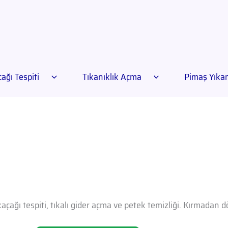
ağı Tespiti
Tıkanıklık Açma
Pimaş Yık
açağı tespiti, tıkalı gider açma ve petek temizliği. Kırmadan 