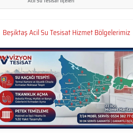
Acil Su Tesisat İlçeleri
Beşiktaş Acil Su Tesisat Hizmet Bölgelerimiz