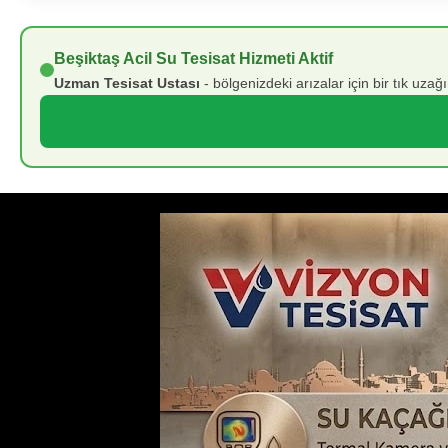
Beşiktaş Acil Su Tesisat Hizmeti Aktif
Uzman Tesisat Ustası
- bölgenizdeki arızalar için bir tık uza