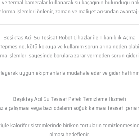
arı ve termal kameralar kullanarak su kaçağının bulunduğu n
 kırma işlemleri önlenir, zaman ve maliyet açısından avantaj 
Beşiktaş Acil Su Tesisat Robot Cihazlar ile Tıkanıklık Açma
 tepmesine, kötü kokuya ve kullanım sorunlarına neden olabili
ma işlemleri sayesinde borulara zarar vermeden sorun gideril
irleyerek uygun ekipmanlarla müdahale eder ve gider hattının t
Beşiktaş Acil Su Tesisat Petek Temizleme Hizmeti
la çalışması veya bazı odaların soğuk kalması tesisat içerisi
yle kalorifer sistemlerinde biriken tortuların temizlenmesine 
olması hedeflenir.