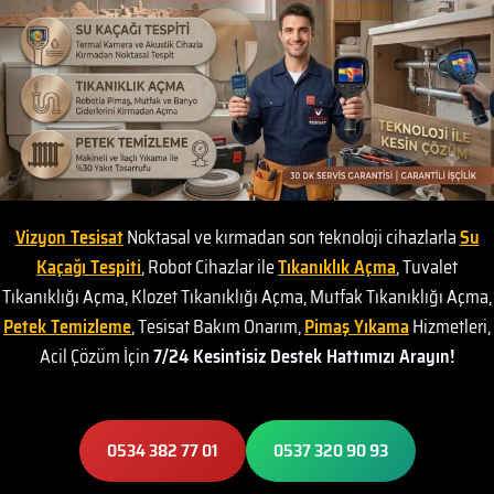
Vizyon Tesisat
Noktasal ve kırmadan son teknoloji cihazlarla
Su
Kaçağı Tespiti
, Robot Cihazlar ile
Tıkanıklık Açma
, Tuvalet
Tıkanıklığı Açma, Klozet Tıkanıklığı Açma, Mutfak Tıkanıklığı Açma,
Petek Temizleme
, Tesisat Bakım Onarım,
Pimaş Yıkama
Hizmetleri,
Acil Çözüm İçin
7/24 Kesintisiz Destek Hattımızı Arayın!
0534 382 77 01
0537 320 90 93