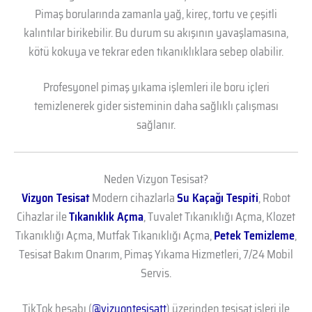
Pimaş borularında zamanla yağ, kireç, tortu ve çeşitli
kalıntılar birikebilir. Bu durum su akışının yavaşlamasına,
kötü kokuya ve tekrar eden tıkanıklıklara sebep olabilir.
Profesyonel pimaş yıkama işlemleri ile boru içleri
temizlenerek gider sisteminin daha sağlıklı çalışması
sağlanır.
Neden Vizyon Tesisat?
Vizyon Tesisat
Modern cihazlarla
Su Kaçağı Tespiti
, Robot
Cihazlar ile
Tıkanıklık Açma
, Tuvalet Tıkanıklığı Açma, Klozet
Tıkanıklığı Açma, Mutfak Tıkanıklığı Açma,
Petek Temizleme
,
Tesisat Bakım Onarım, Pimaş Yıkama Hizmetleri, 7/24 Mobil
Servis.
TikTok hesabı (
@vizyontesisatt
) üzerinden tesisat işleri ile