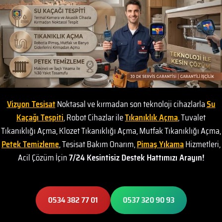
Vizyon Tesisat
Noktasal ve kırmadan son teknoloji cihazlarla
Su
Kaçağı Tespiti
, Robot Cihazlar ile
Tıkanıklık Açma
, Tuvalet
Tıkanıklığı Açma, Klozet Tıkanıklığı Açma, Mutfak Tıkanıklığı Açma,
Petek Temizleme
, Tesisat Bakım Onarım,
Pimaş Yıkama
Hizmetleri,
Acil Çözüm İçin
7/24 Kesintisiz Destek Hattımızı Arayın!
0534 382 77 01
0537 320 90 93