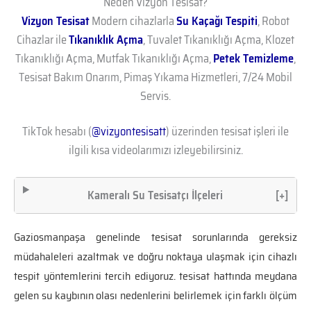
Neden Vizyon Tesisat?
Vizyon Tesisat
Modern cihazlarla
Su Kaçağı Tespiti
, Robot
Cihazlar ile
Tıkanıklık Açma
, Tuvalet Tıkanıklığı Açma, Klozet
Tıkanıklığı Açma, Mutfak Tıkanıklığı Açma,
Petek Temizleme
,
Tesisat Bakım Onarım, Pimaş Yıkama Hizmetleri, 7/24 Mobil
Servis.
TikTok hesabı (
@vizyontesisatt
) üzerinden tesisat işleri ile
ilgili kısa videolarımızı izleyebilirsiniz.
Kameralı Su Tesisatçı İlçeleri
[+]
Gaziosmanpaşa genelinde tesisat sorunlarında gereksiz
müdahaleleri azaltmak ve doğru noktaya ulaşmak için cihazlı
tespit yöntemlerini tercih ediyoruz. tesisat hattında meydana
gelen su kaybının olası nedenlerini belirlemek için farklı ölçüm