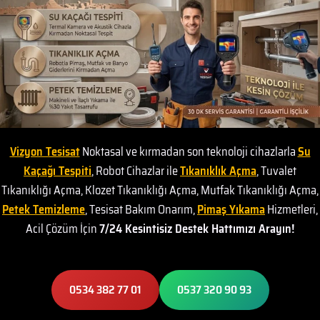
Vizyon Tesisat
Noktasal ve kırmadan son teknoloji cihazlarla
Su
Kaçağı Tespiti
, Robot Cihazlar ile
Tıkanıklık Açma
, Tuvalet
Tıkanıklığı Açma, Klozet Tıkanıklığı Açma, Mutfak Tıkanıklığı Açma,
Petek Temizleme
, Tesisat Bakım Onarım,
Pimaş Yıkama
Hizmetleri,
Acil Çözüm İçin
7/24 Kesintisiz Destek Hattımızı Arayın!
0534 382 77 01
0537 320 90 93