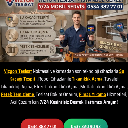
Vizyon Tesisat
Noktasal ve kırmadan son teknoloji cihazlarla
Su
Kaçağı Tespiti
, Robot Cihazlar ile
Tıkanıklık Açma
, Tuvalet
Tıkanıklığı Açma, Klozet Tıkanıklığı Açma, Mutfak Tıkanıklığı Açma,
Petek Temizleme
, Tesisat Bakım Onarım,
Pimaş Yıkama
Hizmetleri,
Acil Çözüm İçin
7/24 Kesintisiz Destek Hattımızı Arayın!
0534 382 77 01
0537 320 90 93