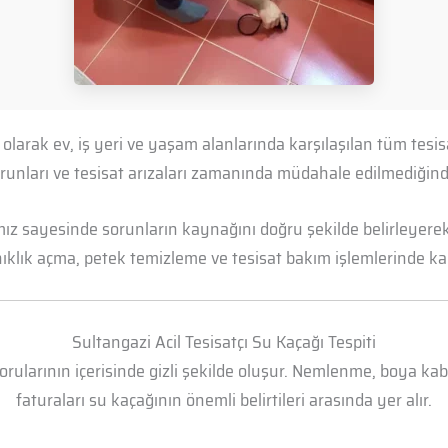
t olarak ev, iş yeri ve yaşam alanlarında karşılaşılan tüm te
 sorunları ve tesisat arızaları zamanında müdahale edilmediği
mız sayesinde sorunların kaynağını doğru şekilde belirleyerek 
anıklık açma, petek temizleme ve tesisat bakım işlemlerinde kal
Sultangazi Acil Tesisatçı Su Kaçağı Tespiti
borularının içerisinde gizli şekilde oluşur. Nemlenme, boya k
faturaları su kaçağının önemli belirtileri arasında yer alır.