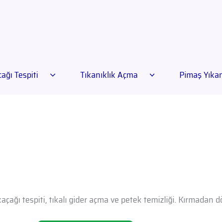
ağı Tespiti
Tıkanıklık Açma
Pimaş Yık
açağı tespiti, tıkalı gider açma ve petek temizliği. Kırmadan 