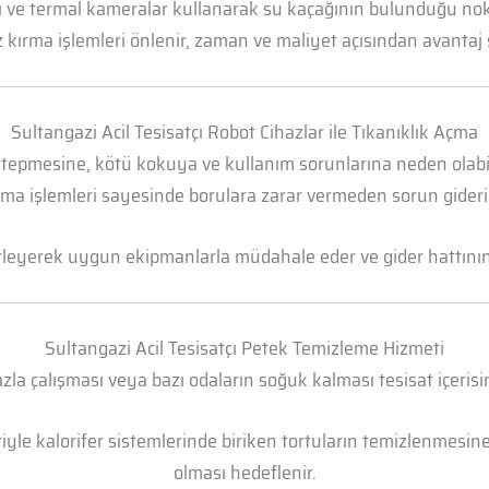
arı ve termal kameralar kullanarak su kaçağının bulunduğu n
 kırma işlemleri önlenir, zaman ve maliyet açısından avantaj 
Sultangazi Acil Tesisatçı Robot Cihazlar ile Tıkanıklık Açma
 tepmesine, kötü kokuya ve kullanım sorunlarına neden olabili
ma işlemleri sayesinde borulara zarar vermeden sorun gideril
irleyerek uygun ekipmanlarla müdahale eder ve gider hattının t
Sultangazi Acil Tesisatçı Petek Temizleme Hizmeti
la çalışması veya bazı odaların soğuk kalması tesisat içerisi
yle kalorifer sistemlerinde biriken tortuların temizlenmesine 
olması hedeflenir.