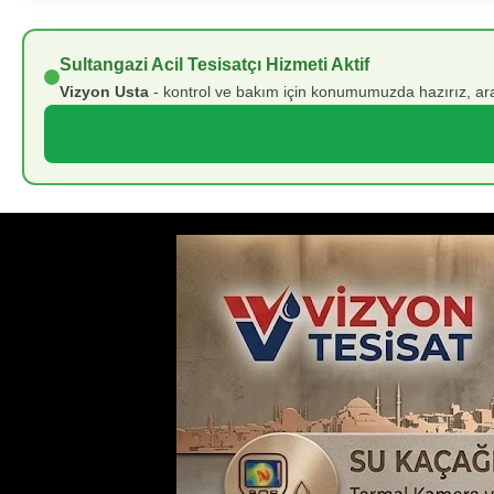
Sultangazi Acil Tesisatçı Hizmeti Aktif
Vizyon Usta
- kontrol ve bakım için konumumuzda hazırız, ara