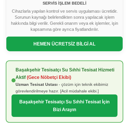
SERVIS İŞLEM BEDELI
Cihazlarla yapılan kontrol ve servis uygulaması ücretidir.
Sorunun kaynağı belirlendikten sonra yapılacak işlem
hakkında bilgi verilir. Gerekli onarım veya ek işlemler, işin
kapsamına göre ayrıca fiyatlandırılır.
HEMEN ÜCRETSİZ BİLGİ AL
Başakşehir Tesisatçı Su Sıhhi Tesisat Hizmeti
Aktif
(Gece Nöbetçi Ekibi)
Uzman Tesisat Ustası
- çözüm için teknik ekibimiz
görevlendirilmeye hazır. [Acil müdahale ekibi.]
Başakşehir Tesisatçı Su Sıhhi Tesisat İçin
Bizi Arayın