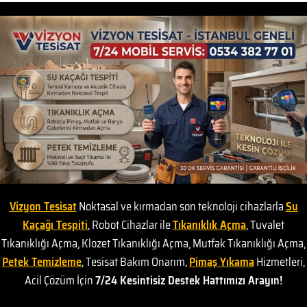
Vizyon Tesisat
Noktasal ve kırmadan son teknoloji cihazlarla
Su
Kaçağı Tespiti
, Robot Cihazlar ile
Tıkanıklık Açma
, Tuvalet
Tıkanıklığı Açma, Klozet Tıkanıklığı Açma, Mutfak Tıkanıklığı Açma,
Petek Temizleme
, Tesisat Bakım Onarım,
Pimaş Yıkama
Hizmetleri,
Acil Çözüm İçin
7/24 Kesintisiz Destek Hattımızı Arayın!