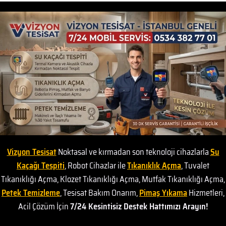
Vizyon Tesisat
Noktasal ve kırmadan son teknoloji cihazlarla
Su
Kaçağı Tespiti
, Robot Cihazlar ile
Tıkanıklık Açma
, Tuvalet
Tıkanıklığı Açma, Klozet Tıkanıklığı Açma, Mutfak Tıkanıklığı Açma,
Petek Temizleme
, Tesisat Bakım Onarım,
Pimaş Yıkama
Hizmetleri,
Acil Çözüm İçin
7/24 Kesintisiz Destek Hattımızı Arayın!