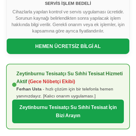
SERVIS İŞLEM BEDELI
Cihazlarla yapılan kontrol ve servis uygulaması ücretidir.
Sorunun kaynağı belirlendikten sonra yapılacak işlem
hakkında bilgi verilir. Gerekli onarım veya ek işlemler, işin
kapsamına göre ayrıca fiyatlandırılır.
HEMEN ÜCRETSİZ BİLGİ AL
Zeytinburnu Tesisatçı Su Sıhhi Tesisat Hizmeti
Aktif
(Gece Nöbetçi Ekibi)
Ferhan Usta
- hızlı çözüm için bir telefonla hemen
yanınızdayız. [Kalıcı onarım uygulaması.]
Zeytinburnu Tesisatçı Su Sıhhi Tesisat İçin
Bizi Arayın