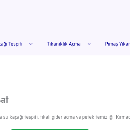
ağı Tespiti
Tıkanıklık Açma
Pimaş Yık
sat
 su kaçağı tespiti, tıkalı gider açma ve petek temizliği. Kırm