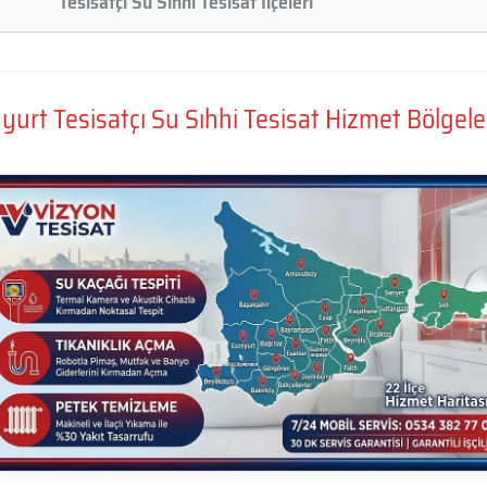
Tesisatçı Su Sıhhi Tesisat İlçeleri
yurt Tesisatçı Su Sıhhi Tesisat Hizmet Bölgele