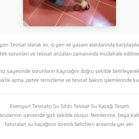
yon Tesisat olarak ev, iş yeri ve yaşam alanlarında karşılaş
petek sorunları ve tesisat arızaları zamanında müdahale edil
mız sayesinde sorunların kaynağını doğru şekilde belirleyerek 
anıklık açma, petek temizleme ve tesisat bakım işlemlerinde kal
Esenyurt Tesisatçı Su Sıhhi Tesisat Su Kaçağı Tespiti
borularının içerisinde gizli şekilde oluşur. Nemlenme, boya k
faturaları su kaçağının önemli belirtileri arasında yer alır.