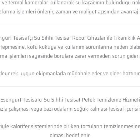
arı ve termal kameralar kullanarak su kaçağının bulunduğu n
 kırma işlemleri önlenir, zaman ve maliyet açısından avantaj 
yurt Tesisatçı Su Sıhhi Tesisat Robot Cihazlar ile Tıkanıklık
 tepmesine, kötü kokuya ve kullanım sorunlarına neden olabili
ma işlemleri sayesinde borulara zarar vermeden sorun gideril
irleyerek uygun ekipmanlarla müdahale eder ve gider hattının t
Esenyurt Tesisatçı Su Sıhhi Tesisat Petek Temizleme Hizmeti
la çalışması veya bazı odaların soğuk kalması tesisat içerisi
yle kalorifer sistemlerinde biriken tortuların temizlenmesine 
olması hedeflenir.