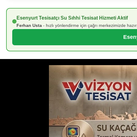
Esenyurt Tesisatçı Su Sıhhi Tesisat Hizmeti Aktif
Ferhan Usta
- hızlı yönlendirme için çağrı merkezimizde hazır.
Eseny