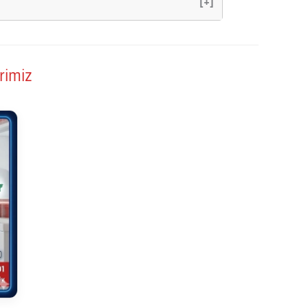
[+]
rimiz